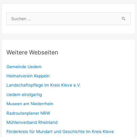
S
u
c
h
e
Weitere Webseiten
n
n
Gemeinde Uedem
a
Heimatverein Keppeln
c
Landschaftspflege im Kreis Kleve e.V.
h
Uedem einzigartig
:
Museen am Niederrhein
Radroutenplaner NRW
Mühlenverband Rheinland
Förderkreis für Mundart und Geschichte im Kreis Kleve