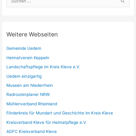
u
c
h
e
Weitere Webseiten
n
n
Gemeinde Uedem
a
Heimatverein Keppeln
c
Landschaftspflege im Kreis Kleve e.V.
h
Uedem einzigartig
:
Museen am Niederrhein
Radroutenplaner NRW
Mühlenverband Rheinland
Förderkreis für Mundart und Geschichte im Kreis Kleve
Kreisverband Kleve für Heimatpflege e.V.
ADFC Kreisverband Kleve