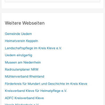
u
c
h
e
Weitere Webseiten
n
n
Gemeinde Uedem
a
Heimatverein Keppeln
c
Landschaftspflege im Kreis Kleve e.V.
h
Uedem einzigartig
:
Museen am Niederrhein
Radroutenplaner NRW
Mühlenverband Rheinland
Förderkreis für Mundart und Geschichte im Kreis Kleve
Kreisverband Kleve für Heimatpflege e.V.
ADFC Kreisverband Kleve