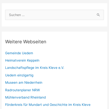
S
u
c
h
e
Weitere Webseiten
n
n
Gemeinde Uedem
a
Heimatverein Keppeln
c
Landschaftspflege im Kreis Kleve e.V.
h
Uedem einzigartig
:
Museen am Niederrhein
Radroutenplaner NRW
Mühlenverband Rheinland
Förderkreis für Mundart und Geschichte im Kreis Kleve