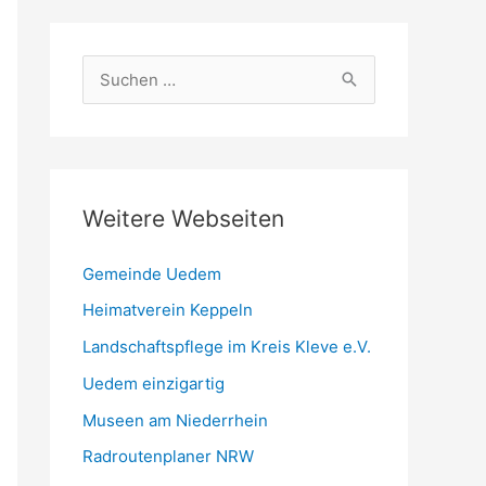
S
u
c
h
e
Weitere Webseiten
n
n
Gemeinde Uedem
a
Heimatverein Keppeln
c
Landschaftspflege im Kreis Kleve e.V.
h
Uedem einzigartig
:
Museen am Niederrhein
Radroutenplaner NRW