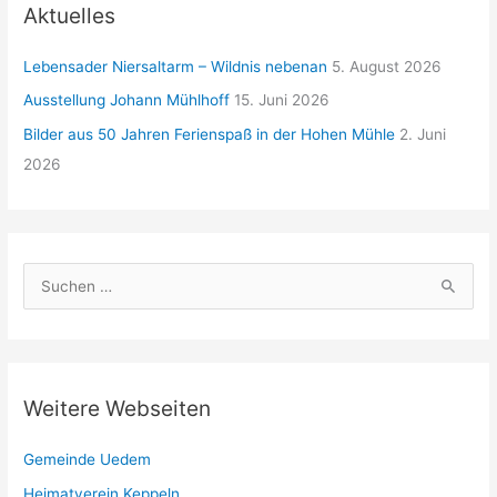
Aktuelles
Lebensader Niersaltarm – Wildnis nebenan
5. August 2026
Ausstellung Johann Mühlhoff
15. Juni 2026
Bilder aus 50 Jahren Ferienspaß in der Hohen Mühle
2. Juni
2026
S
u
c
h
e
Weitere Webseiten
n
n
Gemeinde Uedem
a
Heimatverein Keppeln